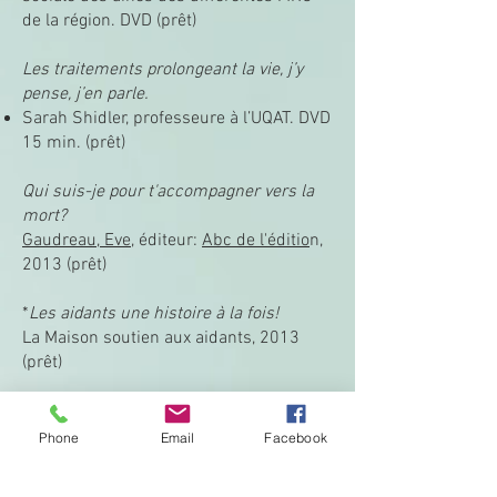
de la région. DVD (prêt)
Les traitements prolongeant la vie, j’y
pense, j’en parle.
Sarah Shidler, professeure à l’UQAT. DVD
15 min. (prêt)
Qui suis-je pour t'accompagner vers la
mort?
Gaudreau, Eve
, éditeur:
Abc de l'éditio
n,
2013 (prêt)
*
Les aidants une histoire à la fois!
La Maison soutien aux aidants, 2013
(prêt)
*
Guide des proches aidants,
L’accompagnement des aînés à domicile,
Phone
Email
Facebook
Hétu, Jean-Luc, éditeur: Groupéditions,
2012 (prêt)