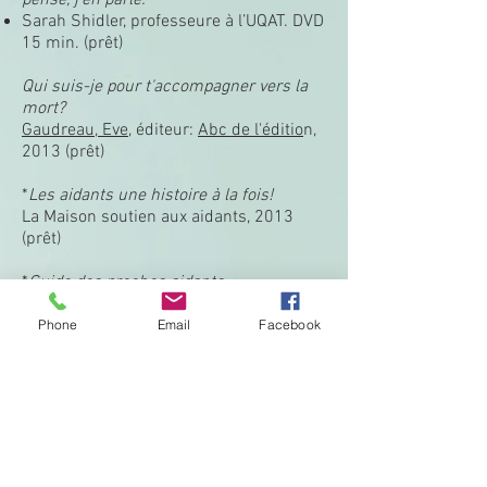
pense, j’en parle.
Sarah Shidler, professeure à l’UQAT. DVD
15 min. (prêt)
Qui suis-je pour t'accompagner vers la
mort?
Gaudreau, Eve
, éditeur:
Abc de l'éditio
n,
2013 (prêt)
*
Les aidants une histoire à la fois!
La Maison soutien aux aidants, 2013
(prêt)
*
Guide des proches aidants,
L’accompagnement des aînés à domicile,
Hétu, Jean-Luc, éditeur: Groupéditions,
Phone
Email
Facebook
2012 (prêt)
*
Vivre ensemble la maladie d’un proche,
aider l’autre et s’aider soi-même
,
Dr. Christophe Fauré, éditeur: Albin
Michel, 2011 (prêt)